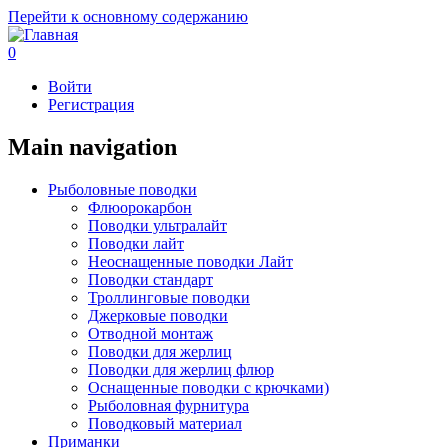
Перейти к основному содержанию
0
Войти
Регистрация
Main navigation
Рыболовные поводки
Флюорокарбон
Поводки ультралайт
Поводки лайт
Неоснащенные поводки Лайт
Поводки стандарт
Троллинговые поводки
Джерковые поводки
Отводной монтаж
Поводки для жерлиц
Поводки для жерлиц флюр
Оснащенные поводки с крючками)
Рыболовная фурнитура
Поводковый материал
Приманки