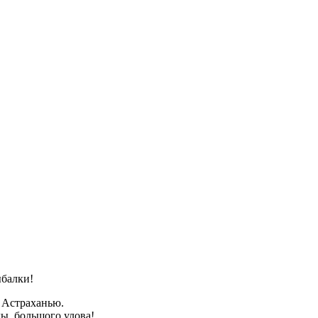
ыбалки!
д Астраханью.
ы, большого улова!