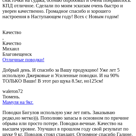
снасточки на судака, осенью опробовал и очень понравилось.
КПД отличное. Сделали по моим эскизам очень быстро и
уверен качественно. Громадное спасибо и хорошего
настроения в Наступающем году! Всех с Новым годом!
Качество
,
Качество
Михаил
Благовещенск
Отличные поводки!
Добрый день. И спасибо за Вашу продукцию! Уже лет 5
использую Джерковые и Усиленные поводки. И на 90%
ТОЛЬКО Ваши! В этот раз щука 8.5кг, но125см!
waleron72
Тюмень.
Мамуля на 9кг.
Поводки Бигулов использую уже лет пять. Заказываю
редко,но метко))). Пополняю запасы в основном по причине
обрыва или просто потере. Поводки-вечные. Качество на
высшем уровне. Улучшил в прошлом году свой результат по
щуке 9 кг. Поводок стоял стандарт. Огромное спасибо Галине.